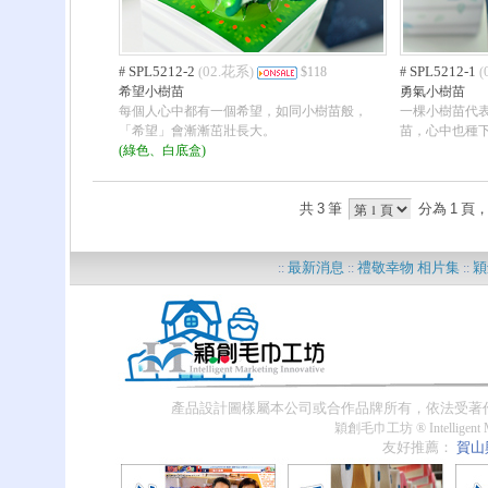
SPL5212-2
02.花系
SPL5212-1
#
(
)
$118
#
(
希望小樹苗
勇氣小樹苗
每個人心中都有一個希望，如同小樹苗般，
一棵小樹苗代
「希望」會漸漸茁壯長大。
苗，心中也種
(綠色、白底盒)
共
3
筆
分為
1
頁
最新消息
禮敬幸物 相片集
穎
::
::
::
??
產品設計圖樣屬本公司或合作品牌所有，依法受著
穎創毛巾工坊 ® Intelligent Ma
友好推薦：
賀山