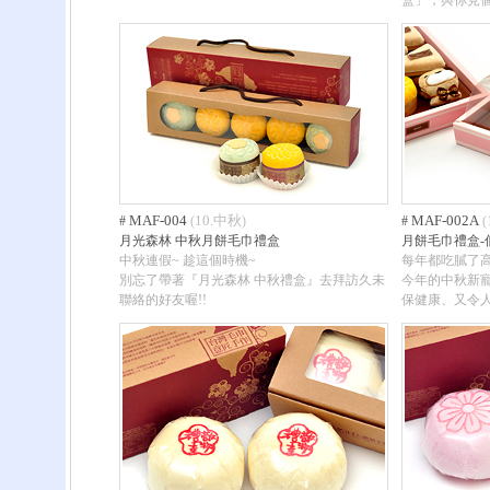
盒」，與你見
MAF-004
10.中秋
MAF-002A
#
(
)
#
(
月光森林 中秋月餅毛巾禮盒
月餅毛巾禮盒-
中秋連假~ 趁這個時機~
每年都吃膩了
別忘了帶著『月光森林 中秋禮盒』去拜訪久未
今年的中秋新寵
聯絡的好友喔!!
保健康、又令