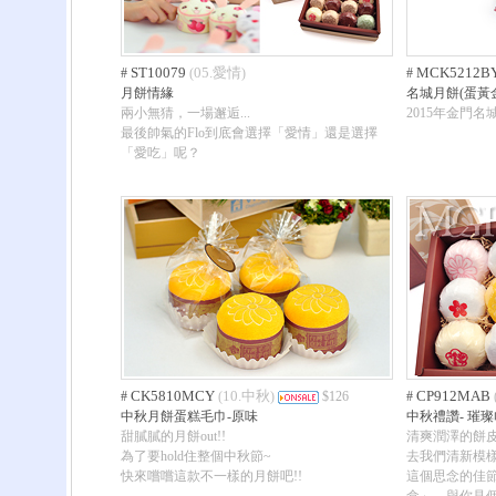
ST10079
05.愛情
MCK5212B
#
(
)
#
月餅情緣
名城月餅(蛋黃
兩小無猜，一場邂逅...
2015年金門
最後帥氣的Flo到底會選擇「愛情」還是選擇
「愛吃」呢？
CK5810MCY
10.中秋
CP912MAB
#
(
)
$126
#
中秋月餅蛋糕毛巾-原味
中秋禮讚- 璀璨
甜膩膩的月餅out!!
清爽潤澤的餅
為了要hold住整個中秋節~
去我們清新模
快來嚐嚐這款不一樣的月餅吧!!
這個思念的佳