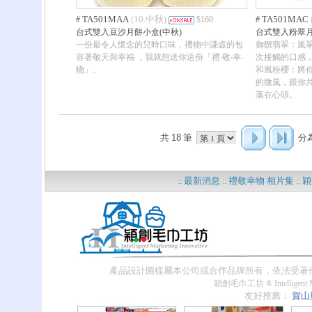
TA501MAA
10.中秋
TA501MAC
#
(
)
$160
#
台式雙入豆沙月餅小盒(中秋)
台式雙入粉翠月
一份最令人懷念的兒時口味，禮物中謙虛的包
御饌翡翠：嵐
容著敬天與幸福 ，我就想送你這份「禮‧敬‧幸‧
次接觸的口感
物」。
和風粉櫻：將
的微風，跟你
落在心頭。
共
18
筆
分
最新消息
禮敬幸物 相片集
穎
::
::
::
??
產品設計圖樣屬本公司或合作品牌所有，依法受著
穎創毛巾工坊 ® Intelligent Ma
友好推薦：
賀山