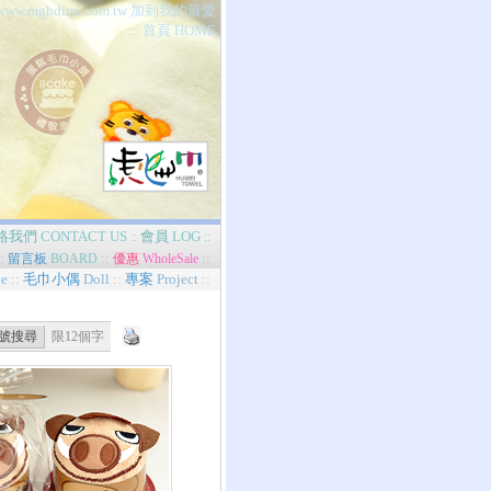
//www.mghdimi.com.tw 加到我的最愛
首頁 HOME
::::
絡我們
CONTACT US
會員
LOG
::
::
:
::
::
留言板
BOARD
優惠
WholeSale
e
::
毛巾小偶
Doll
::
專案
Project
::
限12個字