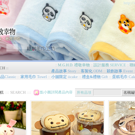
http:
M.G.H.D.
禮敬幸物
設計服務
SERVICE
聯
::
::
::
CH
::
::
產品故事
Story
::
客製化
ODM
::
穎創故事
Event
:
精品
Classic
::
家用毛巾
Towel
::
小舖限定
iicake
::
禮盒&禮物
Gift
::
蛋糕毛巾
Cak
蛋糕
:::: SEARCH ::::
點小圖詳閱產品內容
所有品項