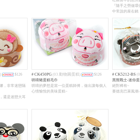
社區當中的慈濟
『隨手之勞做環
中常說的座右銘
CK450PG
03.動物圓蛋糕
CK5212-BS
)
$126
#
(
)
$126
#
(
哄唷豬蛋糕毛巾
黑熊戰士-迷你蛋
娜，非常迷戀隔
哄唷的夢想是當一位蛋糕師傅，做出讓每個人
絕對稀有~
心情愉悅的美味蛋糕~
賽德克巴萊風潮
，還是迷戀大耳