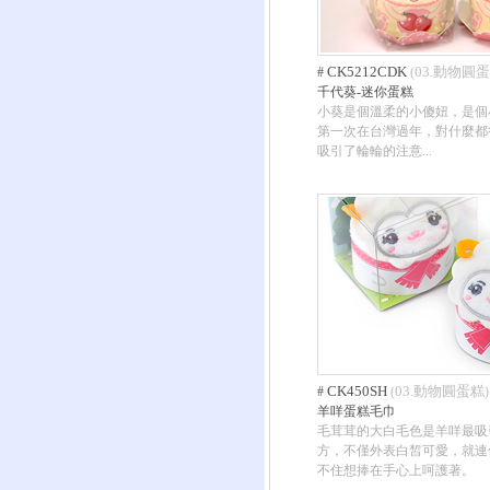
CK5212CDK
03.動物圓
#
(
千代葵-迷你蛋糕
小葵是個溫柔的小傻妞，是個
第一次在台灣過年，對什麼都
吸引了輪輪的注意...
CK450SH
03.動物圓蛋糕
#
(
)
羊咩蛋糕毛巾
毛茸茸的大白毛色是羊咩最吸
方，不僅外表白皙可愛，就連
不住想捧在手心上呵護著。