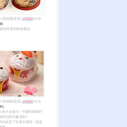
03.動物圓蛋糕
)
$148
糕
-原住民系列特色產品
03.動物圓蛋糕
)
$126
秋)
人的大女孩兒~ 可愛的兩顆門
特別的印象深刻!!
所以結交了許多好朋友~ 也是