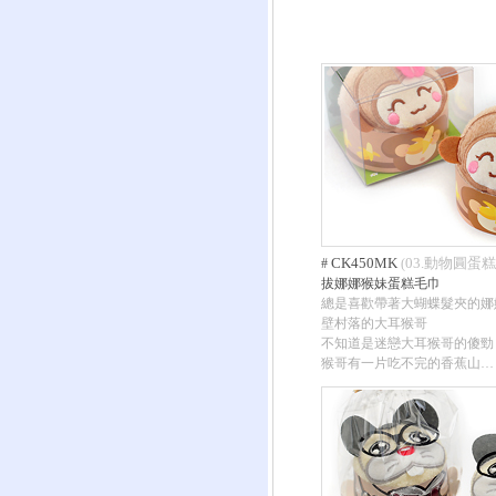
CK450MK
03.動物圓蛋糕
#
(
拔娜娜猴妹蛋糕毛巾
總是喜歡帶著大蝴蝶髮夾的娜
壁村落的大耳猴哥
不知道是迷戀大耳猴哥的傻勁
猴哥有一片吃不完的香蕉山…