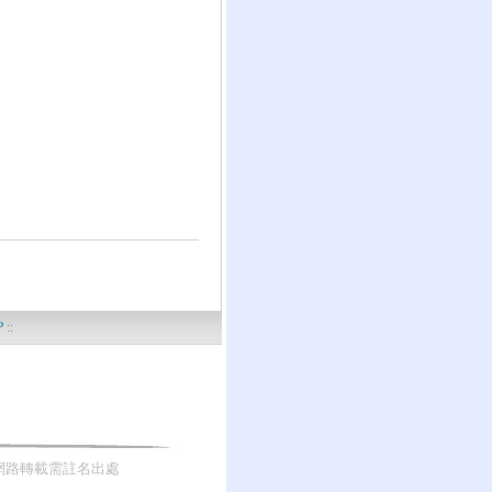
P
::
網路轉載需註名出處