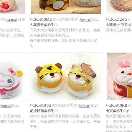
蛋糕
CK5810MK
03.動物圓蛋糕
CK5212-PS
)
$118
#
(
)
$126
#
(
大耳猴哥蛋糕毛巾
山豬勇士-迷你蛋
小小交換學生。
耳朵大大的傻猴哥是隔壁村落的好朋友，喜歡
賽德克巴萊風潮
很新鮮，立刻就
到幸福森林來找小偶們玩。
自己很喜歡吃香蕉，每次都拿香蕉來請大家
吃...
CK5810TG
03.動物圓蛋糕
CK5810RB
$126
#
(
)
$126
#
(
老虎爺爺蛋糕毛巾
兔寶蛋糕毛巾(中
引人注意的地
慈祥的老虎爺爺帶著和藹的笑容，化身為蛋糕
兔寶是個熱心助
個性也讓大家忍
毛巾，祝福您在虎年的每一天充滿朝氣、幸福
牙，讓大家對她都
平安。
因為熱心助人，