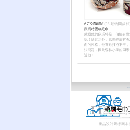
CK450SM
03.動物圓蛋糕
#
(
鼠瑪特蛋糕毛巾
戴眼鏡的鼠瑪特是一個擁有豐
呢！除此之外，鼠瑪特富有勇
向的性格，他喜歡打抱不平，
決問題，因此森林小學的同學
近他！
::
產品設計圖樣屬本