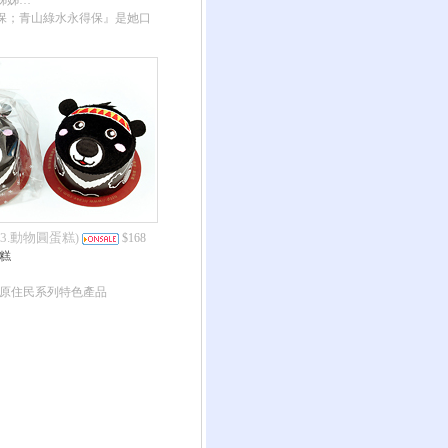
姊姊…
保；青山綠水永得保』是她口
03.動物圓蛋糕
)
$168
糕
-原住民系列特色產品