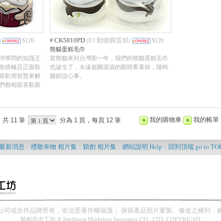
CK5810PD
03.動物圓蛋糕
)
$126
#
(
)
$126
熊貓蛋糕毛巾
沛學問的知識王
當熊貓來到台灣那一年，我們的熊貓蛋糕毛巾
敢積極且正面取
也誕生了，永遠都圓滾滾的眼睛看著妳，隨時
喜歡用智慧來解
聽妳說心事。
們都相當喜歡親
我的購物車
我的帳單
共
11
筆
分為
1
頁，每頁
12
筆
最新消息
禮敬幸物 相片集
穎創 相片集
網站說明 Help
回到頂端 go to TO
::
::
::
::
??
公司或合作品牌所有，依法受著作權保護； 保留產品照片重製、修改之權利，
穎創毛巾工坊 ® Intelligent Marketing Innovative CO., LTD. COPYRIGHT