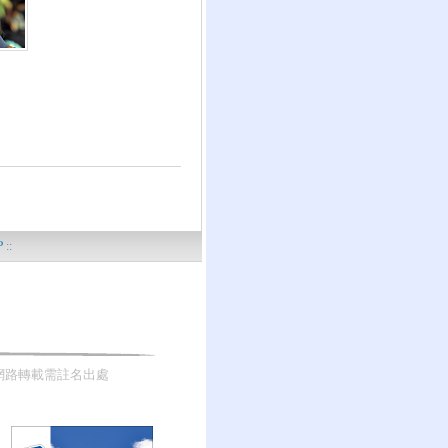
P
::
網路轉載需註名出處