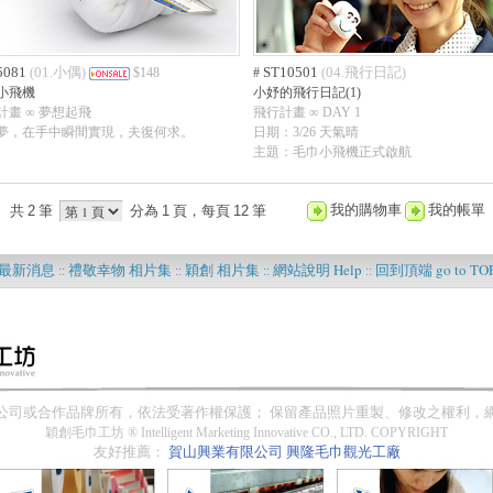
5081
01.小偶
ST10501
04.飛行日記
(
)
$148
#
(
)
小飛機
小妤的飛行日記(1)
計畫 ∞ 夢想起飛
飛行計畫 ∞ DAY 1
夢，在手中瞬間實現，夫復何求。
日期：3/26 天氣晴
主題：毛巾小飛機正式啟航
我的購物車
我的帳單
共
2
筆
分為
1
頁，每頁
12
筆
最新消息
禮敬幸物 相片集
穎創 相片集
網站說明 Help
回到頂端 go to TO
::
::
::
::
??
公司或合作品牌所有，依法受著作權保護； 保留產品照片重製、修改之權利，
穎創毛巾工坊 ® Intelligent Marketing Innovative CO., LTD. COPYRIGHT
友好推薦：
賀山興業有限公司
興隆毛巾觀光工廠