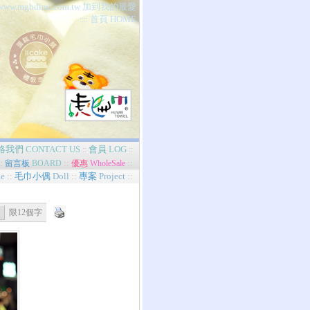
//www.mghdimi.com.tw 加到我的最愛
首頁 HOME
::::
絡我們
CONTACT US
會員
LOG
::
::
:
::
::
留言板
BOARD
優惠
WholeSale
e
::
毛巾小偶
Doll
::
專案
Project
::
限12個字