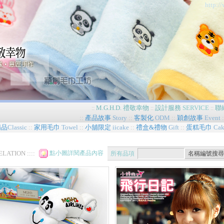
http:
M.G.H.D.
禮敬幸物
設計服務
SERVICE
聯
::
::
::
::
產品故事
Story
::
客製化
ODM
::
穎創故事
Event
:
精品
Classic
::
家用毛巾
Towel
::
小舖限定
iicake
::
禮盒&禮物
Gift
::
蛋糕毛巾
Cak
RELATION ::::
點小圖詳閱產品內容
所有品項