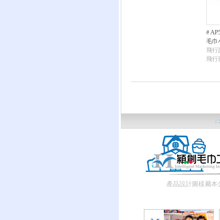
AP
#
毛巾
飛行
飛行
::
產品設計圖樣屬本