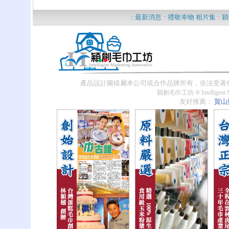
最新消息
禮敬幸物 相片集
穎
::
::
::
??
產品設計圖樣屬本公司或合作品牌所有，依法受著
穎創毛巾工坊 ® Intelligent Ma
友好推薦：
賀山