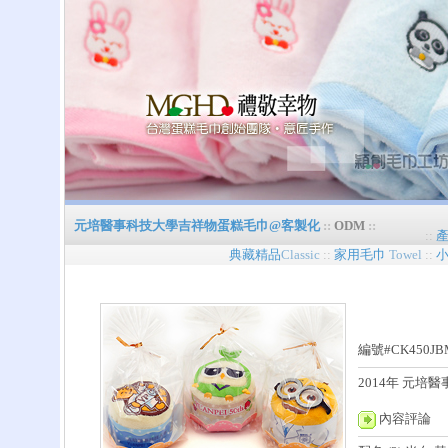
元培醫事科技大學吉祥物蛋糕毛巾@客製化
::
ODM
::
::
典藏精品
Classic
::
家用毛巾
Towel
::
編號#CK450
2014年 元
內容評論