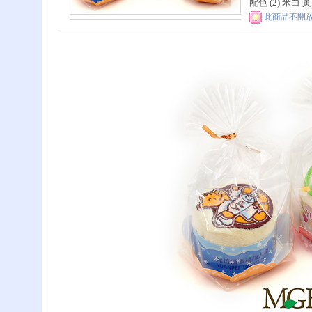
配色 (2)
米白
黃
此商品不開