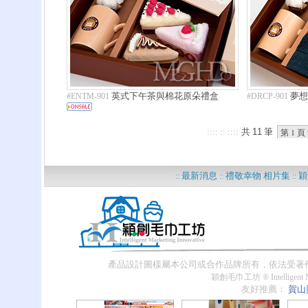
最新消息
禮敬幸物 相片集
穎
::
::
::
??
產品設計圖樣屬本公司或合作品牌所有，依法受著
穎創毛巾工坊 ® Intelligent Ma
友好推薦：
賀山