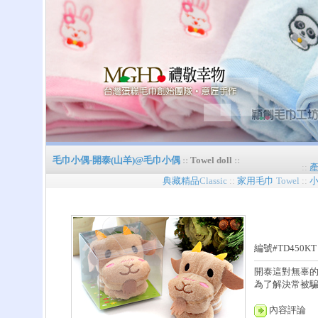
毛巾小偶-開泰(山羊)@毛巾小偶
::
Towel doll
::
::
典藏精品
Classic
::
家用毛巾
Towel
::
編號#TD450K
開泰這對無辜
為了解決常被騙
內容評論