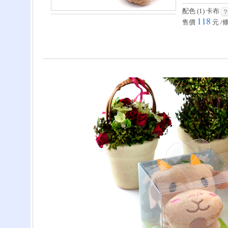
配色 (1)
卡布
118
售價
元 /