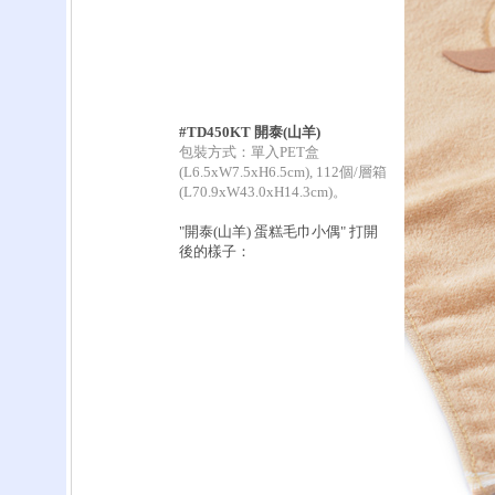
#TD450KT 開泰(山羊)
包裝方式：單入PET盒
(L6.5xW7.5xH6.5cm), 112個/層箱
(L70.9xW43.0xH14.3cm)。
"開泰(山羊) 蛋糕毛巾小偶" 打開
後的樣子：